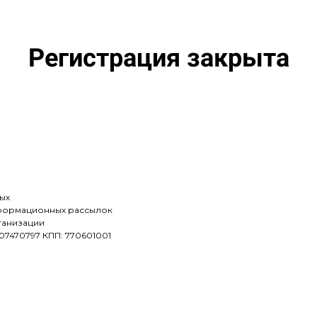
Регистрация закрыта
ых
нформационных рассылок
ганизации
07470797 КПП: 770601001